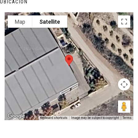
UBICACIÓN
Map
Satellite
Keyboard shortcuts
Image may be subject to copyright
Terms